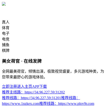
真人
体育
电子
电竞
捕鱼
棋牌
美女荷官 · 在线发牌
全网最美荷官，倾情出演，极致视觉盛宴，多元游戏种类，为
您带来最舒心的游戏体验。
立即注册
进入主页
APP下载
推荐主线路：
https://34.96.227.59:31202
推荐线路：
https://34.96.227.59:31201
推荐线路：
https://www.1nzkex.com
推荐线路：
https://www.plov9r.com