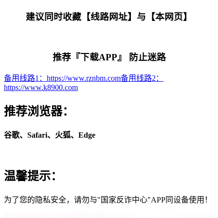
建议同时收藏【线路网址】与【本网页】
推荐『下载APP』 防止迷路
备用线路
1
：
https://www.rznbm.com
备用线路
2
：
https://www.k8900.com
推荐浏览器：
谷歌、Safari、火狐、Edge
温馨提示：
为了您的隐私安全，请勿与"国家反诈中心"APP同设备使用！