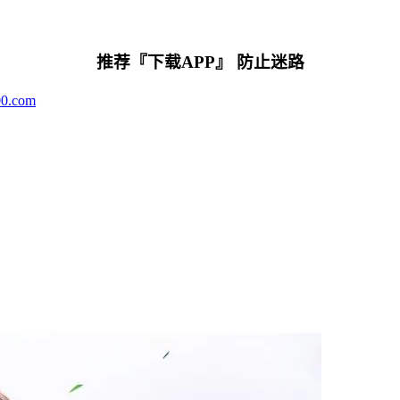
推荐『下载APP』 防止迷路
00.com