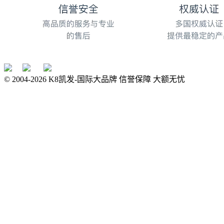
© 2004-
2026
K8凯发-国际大品牌 信誉保障 大额无忧