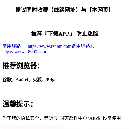
建议同时收藏【线路网址】与【本网页】
推荐『下载APP』 防止迷路
备用线路
1
：
https://www.rznbm.com
备用线路
2
：
https://www.k8900.com
推荐浏览器：
谷歌、Safari、火狐、Edge
温馨提示：
为了您的隐私安全，请勿与"国家反诈中心"APP同设备使用！