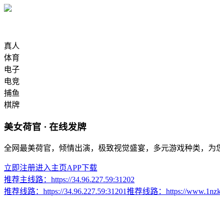
真人
体育
电子
电竞
捕鱼
棋牌
美女荷官 · 在线发牌
全网最美荷官，倾情出演，极致视觉盛宴，多元游戏种类，为
立即注册
进入主页
APP下载
推荐主线路：
https://34.96.227.59:31202
推荐线路：
https://34.96.227.59:31201
推荐线路：
https://www.1nz