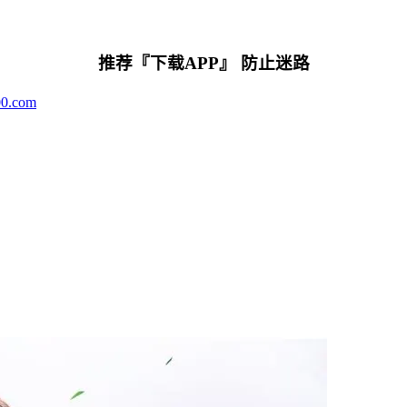
推荐『下载APP』 防止迷路
00.com