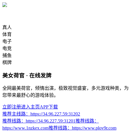
真人
体育
电子
电竞
捕鱼
棋牌
美女荷官 · 在线发牌
全网最美荷官，倾情出演，极致视觉盛宴，多元游戏种类，为
您带来最舒心的游戏体验。
立即注册
进入主页
APP下载
推荐主线路：
https://34.96.227.59:31202
推荐线路：
https://34.96.227.59:31201
推荐线路：
https://www.1nzkex.com
推荐线路：
https://www.plov9r.com