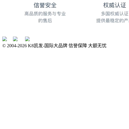
© 2004-
2026
K8凯发-国际大品牌 信誉保障 大额无忧