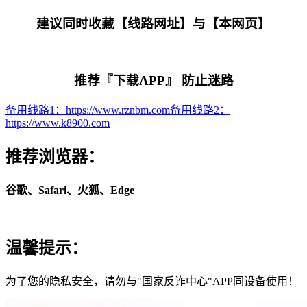
建议同时收藏【线路网址】与【本网页】
推荐『下载APP』 防止迷路
备用线路
1
：
https://www.rznbm.com
备用线路
2
：
https://www.k8900.com
推荐浏览器：
谷歌、Safari、火狐、Edge
温馨提示：
为了您的隐私安全，请勿与"国家反诈中心"APP同设备使用！