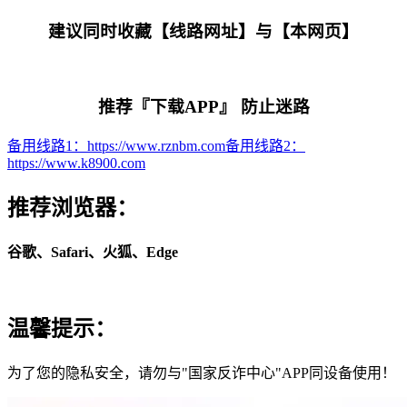
建议同时收藏【线路网址】与【本网页】
推荐『下载APP』 防止迷路
备用线路
1
：
https://www.rznbm.com
备用线路
2
：
https://www.k8900.com
推荐浏览器：
谷歌、Safari、火狐、Edge
温馨提示：
为了您的隐私安全，请勿与"国家反诈中心"APP同设备使用！