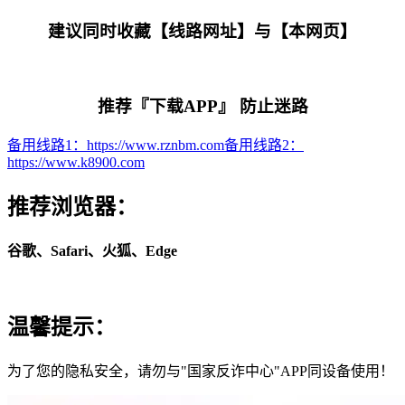
建议同时收藏【线路网址】与【本网页】
推荐『下载APP』 防止迷路
备用线路
1
：
https://www.rznbm.com
备用线路
2
：
https://www.k8900.com
推荐浏览器：
谷歌、Safari、火狐、Edge
温馨提示：
为了您的隐私安全，请勿与"国家反诈中心"APP同设备使用！