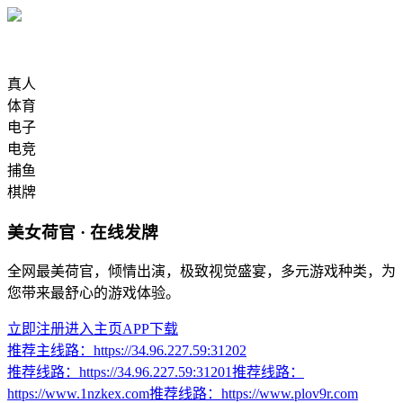
真人
体育
电子
电竞
捕鱼
棋牌
美女荷官 · 在线发牌
全网最美荷官，倾情出演，极致视觉盛宴，多元游戏种类，为
您带来最舒心的游戏体验。
立即注册
进入主页
APP下载
推荐主线路：
https://34.96.227.59:31202
推荐线路：
https://34.96.227.59:31201
推荐线路：
https://www.1nzkex.com
推荐线路：
https://www.plov9r.com