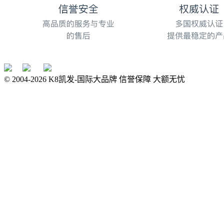
© 2004-
2026
K8凯发-国际大品牌 信誉保障 大额无忧