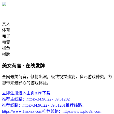
真人
体育
电子
电竞
捕鱼
棋牌
美女荷官 · 在线发牌
全网最美荷官，倾情出演，极致视觉盛宴，多元游戏种类，为
您带来最舒心的游戏体验。
立即注册
进入主页
APP下载
推荐主线路：
https://34.96.227.59:31202
推荐线路：
https://34.96.227.59:31201
推荐线路：
https://www.1nzkex.com
推荐线路：
https://www.plov9r.com