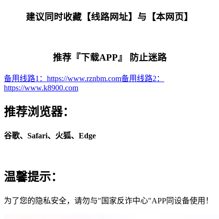
建议同时收藏【线路网址】与【本网页】
推荐『下载APP』 防止迷路
备用线路
1
：
https://www.rznbm.com
备用线路
2
：
https://www.k8900.com
推荐浏览器：
谷歌、Safari、火狐、Edge
温馨提示：
为了您的隐私安全，请勿与"国家反诈中心"APP同设备使用！