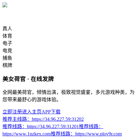
真人
体育
电子
电竞
捕鱼
棋牌
美女荷官 · 在线发牌
全网最美荷官，倾情出演，极致视觉盛宴，多元游戏种类，为
您带来最舒心的游戏体验。
立即注册
进入主页
APP下载
推荐主线路：
https://34.96.227.59:31202
推荐线路：
https://34.96.227.59:31201
推荐线路：
https://www.1nzkex.com
推荐线路：
https://www.plov9r.com