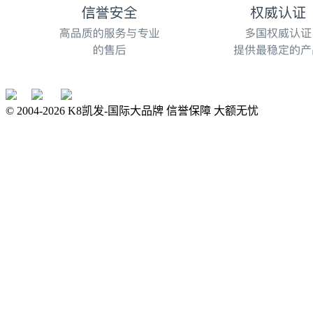
© 2004-
2026
K8凯发-国际大品牌 信誉保障 大额无忧