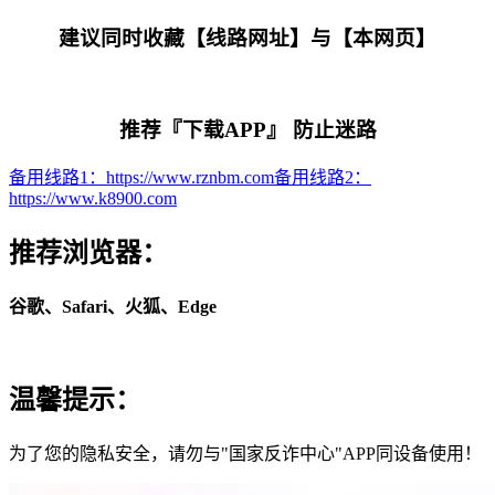
建议同时收藏【线路网址】与【本网页】
推荐『下载APP』 防止迷路
备用线路
1
：
https://www.rznbm.com
备用线路
2
：
https://www.k8900.com
推荐浏览器：
谷歌、Safari、火狐、Edge
温馨提示：
为了您的隐私安全，请勿与"国家反诈中心"APP同设备使用！