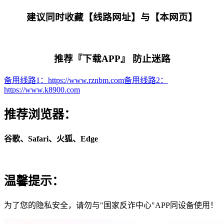
建议同时收藏【线路网址】与【本网页】
推荐『下载APP』 防止迷路
备用线路
1
：
https://www.rznbm.com
备用线路
2
：
https://www.k8900.com
推荐浏览器：
谷歌、Safari、火狐、Edge
温馨提示：
为了您的隐私安全，请勿与"国家反诈中心"APP同设备使用！