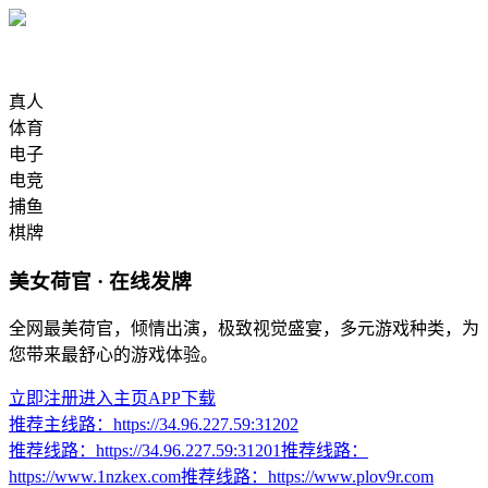
真人
体育
电子
电竞
捕鱼
棋牌
美女荷官 · 在线发牌
全网最美荷官，倾情出演，极致视觉盛宴，多元游戏种类，为
您带来最舒心的游戏体验。
立即注册
进入主页
APP下载
推荐主线路：
https://34.96.227.59:31202
推荐线路：
https://34.96.227.59:31201
推荐线路：
https://www.1nzkex.com
推荐线路：
https://www.plov9r.com