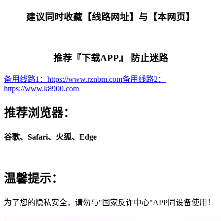
建议同时收藏【线路网址】与【本网页】
推荐『下载APP』 防止迷路
备用线路
1
：
https://www.rznbm.com
备用线路
2
：
https://www.k8900.com
推荐浏览器：
谷歌、Safari、火狐、Edge
温馨提示：
为了您的隐私安全，请勿与"国家反诈中心"APP同设备使用！