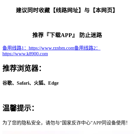
建议同时收藏【线路网址】与【本网页】
推荐『下载APP』 防止迷路
备用线路
1
：
https://www.rznbm.com
备用线路
2
：
https://www.k8900.com
推荐浏览器：
谷歌、Safari、火狐、Edge
温馨提示：
为了您的隐私安全，请勿与"国家反诈中心"APP同设备使用！